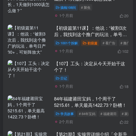
搞钱108问
# 聚焦
1个月前
20
【初级篇第11课】：他说：“被割3次
后，我找到这个撸广的玩法，单号日
产30+，可矩阵放大”
1001个拆解
初级篇
# 看广告
# 撸广
1个月前
102
【107】工头：决定从今天开始干这
个了！
日记
1个月前
18
84年福建莆田宝妈，1个周干了
5215.61，单天最高1422.73？卧槽！
学员故事
# 84年宝妈
# 福建莆田
# 家庭主
2个月前
22
【第21期】实操营详细介绍「全新升