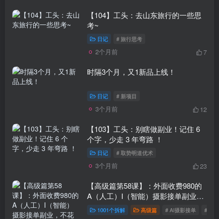
【104】工头：去山东旅行的一些思
考~
日记
# 旅行思考
2个月前
7
时隔3个月，又1新品上线！
日记
# 新项目
3个月前
12
【103】工头：别瞎做副业！记住 6
个字，少走 3 年弯路 ！
日记
# 取势明道优术
3个月前
23
【高级篇第58课】：外面收费980的
A（人工）I（智能）摄影接单副业，
不花钱的工具就能干，最多1天
1001个拆解
高级篇
# AI摄影接单
# AI
300+？