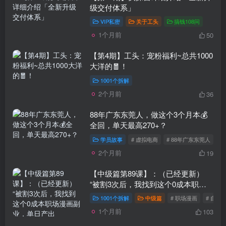
级交付体系」
VIP私密
关于工头
搞钱108问
1个月前
50
【第4期】工头：宠粉福利~总共1000
大洋的🧧！
1001个拆解
2个月前
36
88年广东东莞人，做这个3个月本💰
全回，单天最高270+？
学员故事
# 虚拟电商
# 88年广东东莞人
2个月前
19
【中级篇第89课】：（已经更新）
“被割3次后，我找到这个0成本职场
漫画副业，单日产出485.1？”
1001个拆解
中级篇
# 职场漫画
# 自动
1个月前
103