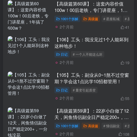
【高级篇第60课】：这套内容价值
100w！00后老铁，专门讲星座，1年
搞了600w？
1001个拆解
高级篇
# 星座私域
# 星座
2个月前
41
【106】工头：我没见过1个人能坏到
这种地步！
日记
# 一个人不能这么坏
2个月前
19
【105】工头：副业从0~1熬不过空窗
期？学会这1点比学10招都管用！
日记
# 量变引起质变
2个月前
55
【高级篇第59课】：22岁小白做了12
天，闲鱼情侣副业日产稳定200+，一
分钱没花
1001个拆解
高级篇
# 情侣副业
# 忠诚
2个月前
108