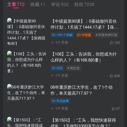
文章
712
收藏
11
评论
502
粉丝
7238
【中级篇第90课】：0基础做抖音伙
伴计划，1天搞了1444.17💰？【保姆
级教程】
1001个拆解
中级篇
# 抖音伙伴计划
1个月前
150
【108】工头：告诉我，你想成为什
么样的人？（有168.8的🧧）
日记
# 有红包
1个月前
308
06年重庆黔江大学生，改了1个动
作，单天最高717.97？
学员故事
1个月前
27
【第15问】：“工头，我想快速获得
成长，1天做到1000该怎么做？”