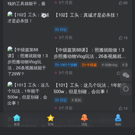
3个月前
68
【102】工头：真诚才是必杀技！
日记
3个月前
18
【中级篇第88课】：照搬就能做！3
步照搬动物Vlog玩法，26条视频就能
干了29W？
1001个拆解
中级篇
# 动物vlog
# 宠物v
3个月前
185
【101】工头：这几个玩法，1年能干
500w，但是别碰，会出事！
日记
# 底线
3个月前
14
工头：每天 10 分钟！这套微动作，
首页
空间
消息
我的
帮你从0到1拿结果！
赚钱思维
# 《原子习惯》