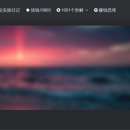
业实操日记
搞钱108问
1001个拆解
赚钱思维