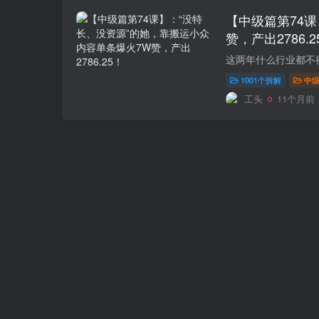
【中级篇第74
赞，产出2786.2
1001个拆解
中
工头
11个月前