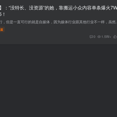
课】：“没特长、没资源”的她，靠搬运小众内容单条爆火7
5！
这两年什么行业都不行，但是一直可行的就是自媒体，因为媒体行业跟其他
级篇
0
1.5W+