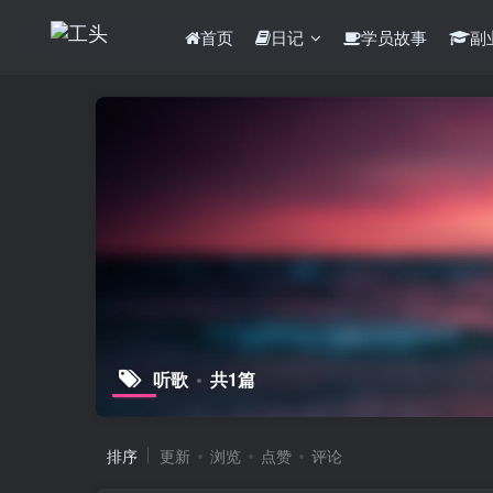
首页
日记
学员故事
副
听歌
共1篇
排序
更新
浏览
点赞
评论