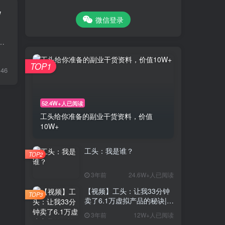
W
微信登录
行业不一样，虽然说实体经济不好，但是虚拟经济一直都不差。 比如说，腾讯，游戏行业如日中天，之前工头本来就想给大家拆...
TOP1
46
52.4W+人已阅读
工头给你准备的副业干货资料，价值
10W+
工头：我是谁？
TOP2
3年前
24.6W+人已阅读
【视频】工头：让我33分钟
TOP3
卖了6.1万虚拟产品的秘诀|0
基础7天玩赚网络副业
3年前
12W+人已阅读