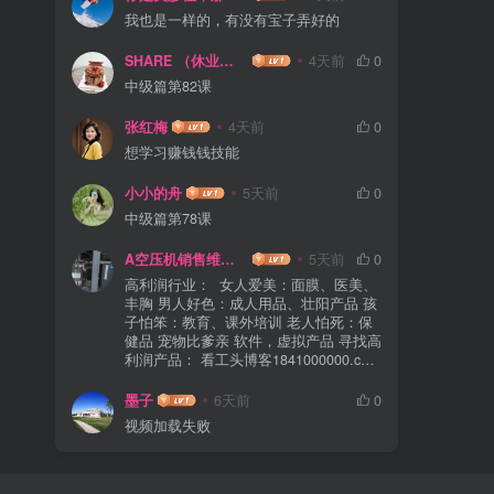
我也是一样的，有没有宝子弄好的
SHARE （休业中）
4天前
0
中级篇第82课
张红梅
4天前
0
想学习赚钱钱技能
小小的舟
5天前
0
中级篇第78课
A空压机销售维修保养
5天前
0
高利润行业： 女人爱美：面膜、医美、
丰胸 男人好色：成人用品、壮阳产品 孩
子怕笨：教育、课外培训 老人怕死：保
健品 宠物比爹亲 软件，虚拟产品 寻找高
利润产品： 看工头博客1841000000.com
看广告背后的商机 副业3大系统： 产品/
服务系统 流量系统 营销系统
墨子
6天前
0
视频加载失败