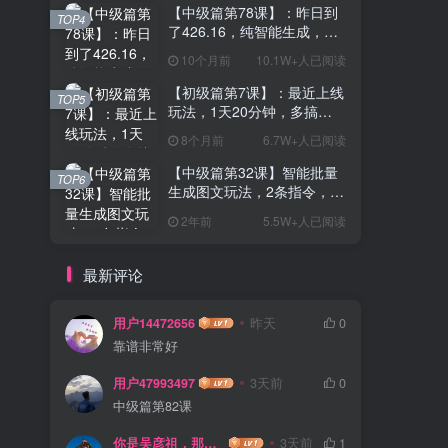
【中级篇第78课】：昨日到
TOP4
了426.16，纯智能生成，去
除痕迹！1天20分钟，1个月
10个月前
10.1W+人已阅读
多产8000+？
【初级篇第7课】：最近上线
TOP5
玩法，1天20分钟，多搞
100+，有人1天8000+？【亲
8个月前
6.7W+人已阅读
测有效】
【中级篇第32课】智能批量
TOP6
生成图文玩法，2条指令，每
天生成10篇文章，1天最高
2年前
5.5W+人已阅读
950.04?？
最新评论
用户14472656
昨天
0
靠谱非常好
用户47993497
3天前
0
中级篇第82课
你是吴彦祖，那我是谁
3天前
1