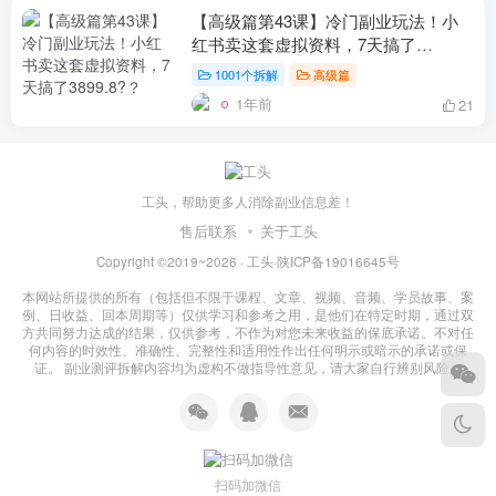
【高级篇第43课】冷门副业玩法！小
红书卖这套虚拟资料，7天搞了
3899.8?？
1001个拆解
高级篇
1年前
21
工头，帮助更多人消除副业信息差！
售后联系
关于工头
Copyright ©2019~2026 ·
工头
·
陕ICP备19016645号
本网站所提供的所有（包括但不限于课程、文章、视频、音频、学员故事、案
例、日收益、回本周期等）仅供学习和参考之用，是他们在特定时期，通过双
方共同努力达成的结果，仅供参考，不作为对您未来收益的保底承诺。不对任
何内容的时效性、准确性、完整性和适用性作出任何明示或暗示的承诺或保
证。 副业测评拆解内容均为虚构不做指导性意见，请大家自行辨别风险！
扫码加微信