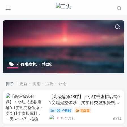
小红书虚拟
共2篇
排序
更新
浏览
点赞
评论
【高级篇第48课】：小红书虚拟店铺0-
1变现完整体系：卖学科类虚拟资料，
一天623.4?，很稳定！
【更新已完结】
1001个拆解
高级篇
12个月前
92