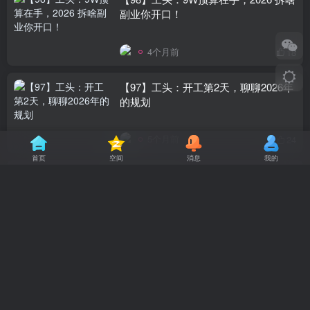
副业你开口！
4个月前
18
【97】工头：开工第2天，聊聊2026年
的规划
5个月前
24
首页
空间
消息
我的
【96】工头：80、90后的牛马，就不
要幻想拿养老金了！
6个月前
18
【18】工头：这个事我干了8年了，工
头希望能影响到你！
# 善良无价