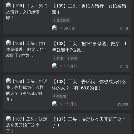
【109】工头：男怕入错行，女怕嫁错
郎！
# 赛道选择
39天前
16
【108】工头：把1件事做透、做穿，1
年就能干7位数…
# 专注
# 聚焦
1个月前
13
【108】工头：告诉我，你想成为什么
样的人？（有168.8的🧧）
# 有红包
1个月前
308
【107】工头：决定从今天开始干这个
了！