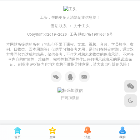
工头，帮助更多人消除副业信息差！
售后联系
关于工头
Copyright ©2019~2026 ·
工头
·
陕ICP备19016645号
本网站所提供的所有（包括但不限于课程、文章、视频、音频、学员故事、案
例、日收益、回本周期等）仅供学习和参考之用，是他们在特定时期，通过双
方共同努力达成的结果，仅供参考，不作为对您未来收益的保底承诺。不对任
何内容的时效性、准确性、完整性和适用性作出任何明示或暗示的承诺或保
证。 副业测评拆解内容均为虚构不做指导性意见，请大家自行辨别风险！
扫码加微信
首页
空间
消息
我的