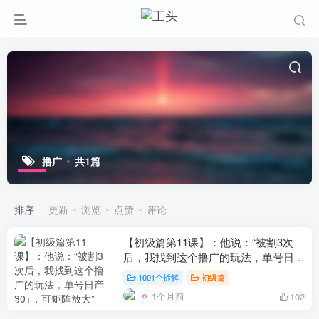
撸广
共1篇
排序
更新
浏览
点赞
评论
【初级篇第11课】：他说：“被割3次
后，我找到这个撸广的玩法，单号日产
30+，可矩阵放大”
1001个拆解
初级篇
1个月前
102