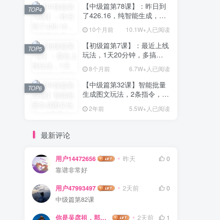
【中级篇第78课】：昨日到
TOP4
了426.16，纯智能生成，去
除痕迹！1天20分钟，1个月
10个月前
10.1W+人已阅读
多产8000+？
【初级篇第7课】：最近上线
TOP5
玩法，1天20分钟，多搞
100+，有人1天8000+？【亲
8个月前
6.7W+人已阅读
测有效】
【中级篇第32课】智能批量
TOP6
生成图文玩法，2条指令，每
天生成10篇文章，1天最高
2年前
5.5W+人已阅读
950.04?？
最新评论
用户14472656
昨天
0
靠谱非常好
用户47993497
2天前
0
中级篇第82课
你是吴彦祖，那我是谁
2天前
1