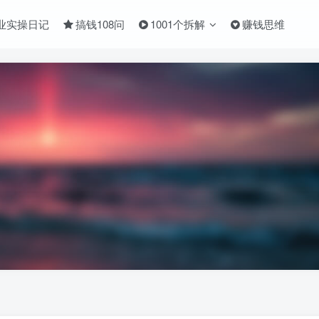
业实操日记
搞钱108问
1001个拆解
赚钱思维