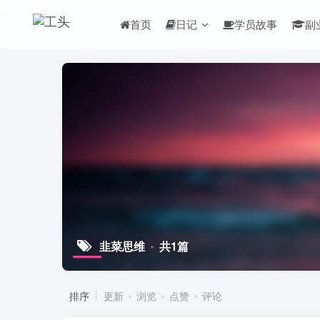
首页
日记
学员故事
副
韭菜思维
共1篇
排序
更新
浏览
点赞
评论