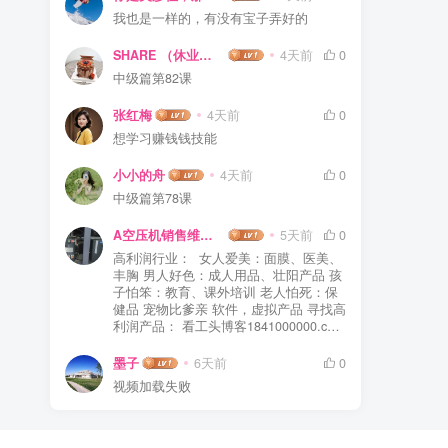
我也是一样的，有没有宝子弄好的
SHARE （休业中）
4天前
0
中级篇第82课
张红梅
4天前
0
想学习赚钱钱技能
小小的舟
4天前
0
中级篇第78课
A空压机销售维修保养
5天前
0
高利润行业： 女人爱美：面膜、医美、
丰胸 男人好色：成人用品、壮阳产品 孩
子怕笨：教育、课外培训 老人怕死：保
健品 宠物比爹亲 软件，虚拟产品 寻找高
利润产品： 看工头博客1841000000.com
看广告背后的商机 副业3大系统： 产品/
服务系统 流量系统 营销系统
墨子
6天前
0
视频加载失败