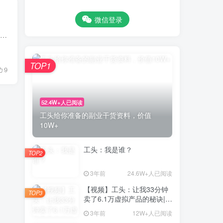
微信登录
很多人都喜欢问工头：“工头你这边有什么好项目吗？免费的那种、不花钱，最好不用投资能做大的” 每次遇到这样的提问的时候，我都笑了，然后耐心的解释，其实内心的OS是：“韭菜”。 今天呢工头...
TOP1
9
52.4W+人已阅读
工头给你准备的副业干货资料，价值
10W+
工头：我是谁？
TOP2
3年前
24.6W+人已阅读
【视频】工头：让我33分钟
TOP3
卖了6.1万虚拟产品的秘诀|0
基础7天玩赚网络副业
3年前
12W+人已阅读