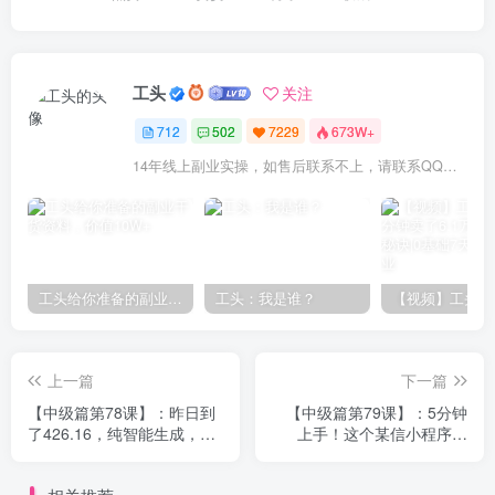
工头
关注
712
502
7229
673W+
14年线上副业实操，如售后联系不上，请联系QQ：1841000000（6个0）或拨打交付合同中的联系电话！
工头给你准备的副业干货资料，价值10W+
工头：我是谁？
上一篇
下一篇
【中级篇第78课】：昨日到
【中级篇第79课】：5分钟
了426.16，纯智能生成，去
上手！这个某信小程序玩
除痕迹！1天20分钟，1个月
法，让小白日产3张，有亲测
多产8000+？
结果！