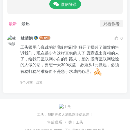
微信登录
只看作者
最新
最热
林晴朗
0
工头很用心真诚的给我们把副业 解开了揉碎了细致的告
诉我们，现在很少有这样真实的人了 愿意说出真相的人
了，给我门互联网小白的引路人，是的 没有互联网经验
的人做的话，要想一天300收益，必须从1元做起，必须
有稳打稳的准备而不是急于求成的心理。
9个月前
回复
工头，帮助更多人消除副业信息差！
售后联系
关于工头
Copyright ©2019~2026 ·
工头
·
陕ICP备19016645号