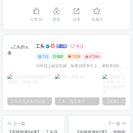
点赞
30
赞赏
分享
收藏
5
工头
关注
712
502
7228
673W+
14年线上副业实操，如售后联系不上，请联系QQ：1841000000（6个0）或拨打交付合同中的联系电话！
工头给你准备的副业干货资料，价值10W+
工头：我是谁？
上一篇
下一篇
【高级篇第54课】：工头花
【中级篇第82课】：智能矩