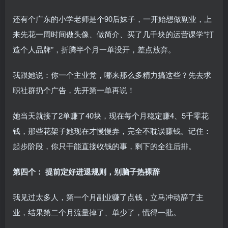
还有个广东的小学老师是个90后妹子，一开始想做副业，上
来先花一周时间做头像、做简介、买了几千块的运营课学“打
造个人品牌”，折腾半个月一单没开，差点放弃。
我跟她说：你一个主业党，哪来那么多精力搞这些？先去求
职社群扔个广告，先开第一单再说！
她当天就接了2单赚了40块，现在每个月稳定赚4、5千零花
钱，那些花架子她现在才慢慢弄，完全不耽误赚钱。记住：
起步阶段，你只干能直接收钱的事，剩下的全往后排。
第四个： 提前定好进退规则，别脑子热裸辞
我见过太多人，第一个月副业赚了点钱，立马冲动辞了主
业，结果第二个月流量掉了、单少了，慌得一批。