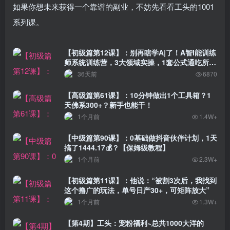
如果你想未来获得一个靠谱的副业，不妨先看看工头的1001
系列课。
【初级篇第12课】：别再瞎学A|了！A智I能训练
师系统训练营，3大领域实操，1套公式通吃所有
工具
36天前
6870
【高级篇第61课】：10分钟做出1个工具箱？1
天佛系300+？新手也能干！
1个月前
1.4W+
【中级篇第90课】：0基础做抖音伙伴计划，1天
搞了1444.17💰？【保姆级教程】
1个月前
2.3W+
【初级篇第11课】：他说：“被割3次后，我找到
这个撸广的玩法，单号日产30+，可矩阵放大”
1个月前
1.3W+
【第4期】工头：宠粉福利~总共1000大洋的