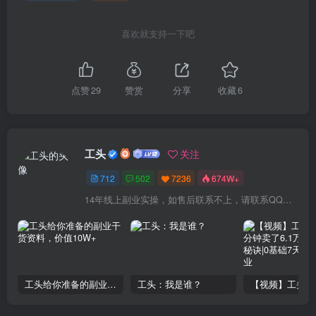
喜欢就支持一下吧
点赞
29
赞赏
分享
收藏
6
工头
关注
712
502
7236
674W+
14年线上副业实操，如售后联系不上，请联系QQ：1841000000（6个0）或拨打交付合同中的联系电话！
工头给你准备的副业干货资料，价值10W+
工头：我是谁？