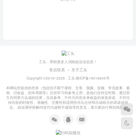
工头，帮助更多人消除副业信息差！
售后联系
关于工头
Copyright ©2019~2026 ·
工头
·
陕ICP备19016645号
本网站所提供的所有（包括但不限于课程、文章、视频、音频、学员故事、案
例、日收益、回本周期等）仅供学习和参考之用，是他们在特定时期，通过双
方共同努力达成的结果，仅供参考，不作为对您未来收益的保底承诺。不对任
何内容的时效性、准确性、完整性和适用性作出任何明示或暗示的承诺或保
证。 副业测评拆解内容均为虚构不做指导性意见，请大家自行辨别风险！