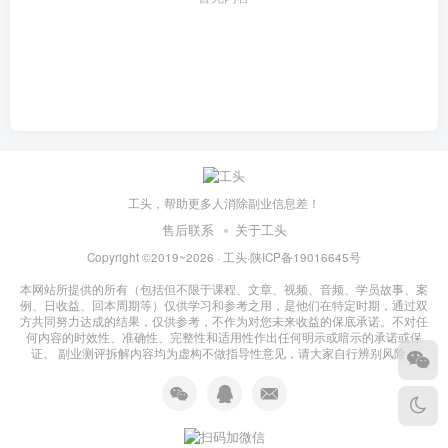
工头，帮助更多人消除副业信息差！
售后联系
关于工头
Copyright ©2019~2026 ·
工头
·
陕ICP备19016645号
本网站所提供的所有（包括但不限于课程、文章、视频、音频、学员故事、案
例、日收益、回本周期等）仅供学习和参考之用，是他们在特定时期，通过双
方共同努力达成的结果，仅供参考，不作为对您未来收益的保底承诺。不对任
何内容的时效性、准确性、完整性和适用性作出任何明示或暗示的承诺或保
证。 副业测评拆解内容均为虚构不做指导性意见，请大家自行辨别风险！