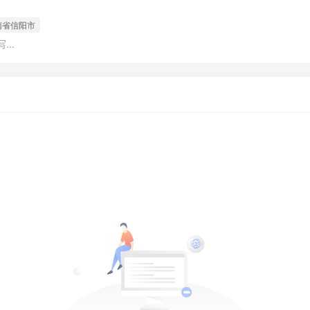
南省信阳市
..