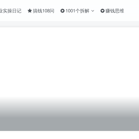
业实操日记
搞钱108问
1001个拆解
赚钱思维