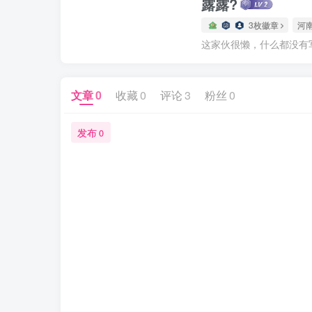
露露?
3枚徽章
河
这家伙很懒，什么都没有写.
文章
0
收藏
0
评论
3
粉丝
0
发布
0