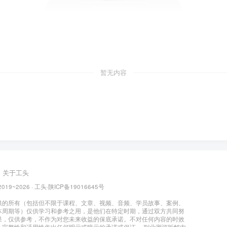
暂无内容
关于工头
2019~2026 ·
工头
·
陕ICP备19016645号
供的所有（包括但不限于课程、文章、视频、音频、学员故事、案例、
本周期等）仅供学习和参考之用，是他们在特定时期，通过双方共同努
果，仅供参考，不作为对您未来收益的保底承诺。不对任何内容的时效