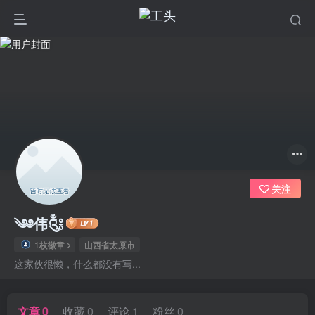
关注
༄༅伟༃
1枚徽章
山西省太原市
这家伙很懒，什么都没有写...
文章
0
收藏
0
评论
1
粉丝
0