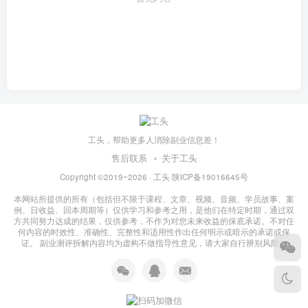
工头，帮助更多人消除副业信息差！
售后联系
关于工头
Copyright ©2019~2026 ·
工头
·
陕ICP备19016645号
本网站所提供的所有（包括但不限于课程、文章、视频、音频、学员故事、案
例、日收益、回本周期等）仅供学习和参考之用，是他们在特定时期，通过双
方共同努力达成的结果，仅供参考，不作为对您未来收益的保底承诺。不对任
何内容的时效性、准确性、完整性和适用性作出任何明示或暗示的承诺或保
证。 副业测评拆解内容均为虚构不做指导性意见，请大家自行辨别风险！