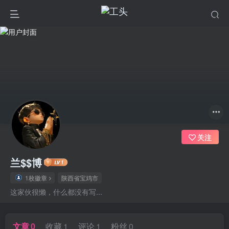
关注
兰$$博
1枚徽章
陕西省宝鸡市
这家伙很懒，什么都没有写...
文章
0
收藏
1
评论
1
粉丝
0