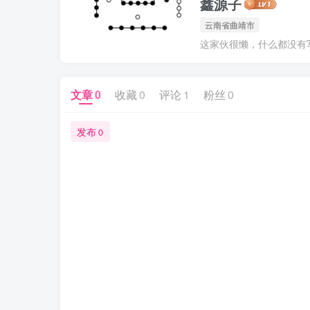
鑫源子
云南省曲靖市
这家伙很懒，什么都没有写.
文章
0
收藏
0
评论
1
粉丝
0
发布
0