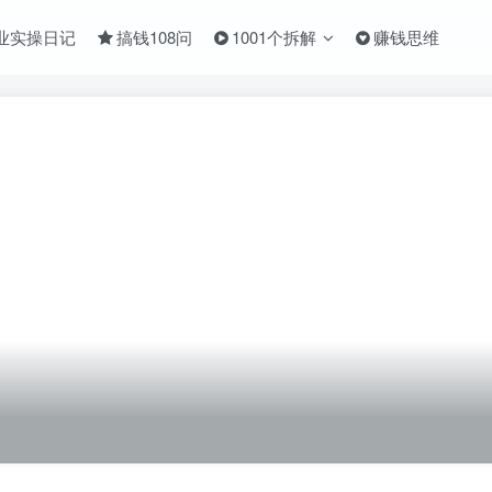
业实操日记
搞钱108问
1001个拆解
赚钱思维