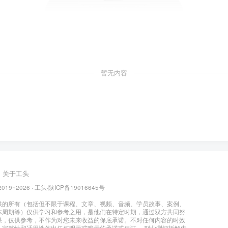
暂无内容
关于工头
2019~2026 ·
工头
·
陕ICP备19016645号
供的所有（包括但不限于课程、文章、视频、音频、学员故事、案例、
本周期等）仅供学习和参考之用，是他们在特定时期，通过双方共同努
果，仅供参考，不作为对您未来收益的保底承诺。不对任何内容的时效