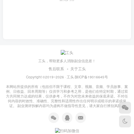
工头，帮助更多人消除副业信息差！
售后联系
关于工头
Copyright ©2019~2026 ·
工头
·
陕ICP备19016645号
本网站所提供的所有（包括但不限于课程、文章、视频、音频、学员故事、案
例、日收益、回本周期等）仅供学习和参考之用，是他们在特定时期，通过双
方共同努力达成的结果，仅供参考，不作为对您未来收益的保底承诺。不对任
何内容的时效性、准确性、完整性和适用性作出任何明示或暗示的承诺或保
证。 副业测评拆解内容均为虚构不做指导性意见，请大家自行辨别风险！