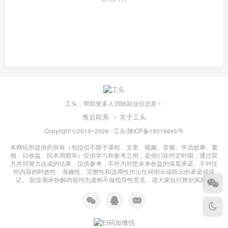
工头，帮助更多人消除副业信息差！
售后联系
关于工头
Copyright ©2019~2026 ·
工头
·
陕ICP备19016645号
本网站所提供的所有（包括但不限于课程、文章、视频、音频、学员故事、案
例、日收益、回本周期等）仅供学习和参考之用，是他们在特定时期，通过双
方共同努力达成的结果，仅供参考，不作为对您未来收益的保底承诺。不对任
何内容的时效性、准确性、完整性和适用性作出任何明示或暗示的承诺或保
证。 副业测评拆解内容均为虚构不做指导性意见，请大家自行辨别风险！