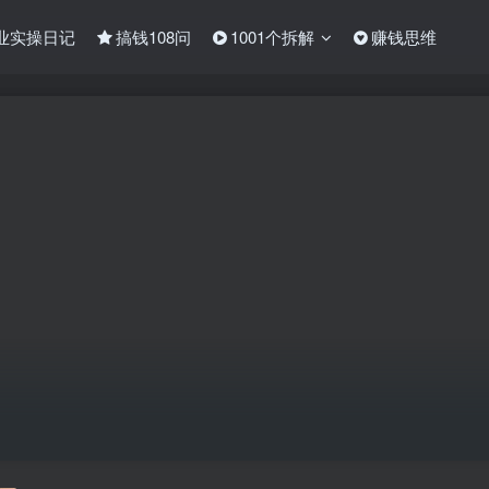
业实操日记
搞钱108问
1001个拆解
赚钱思维