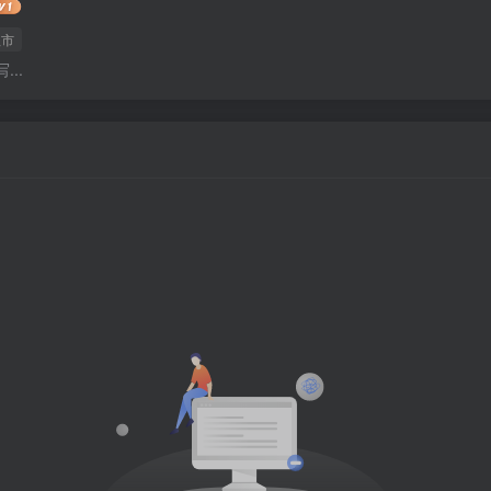
汉市
..