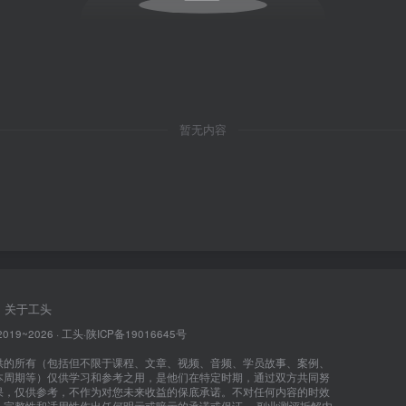
暂无内容
关于工头
2019~2026 ·
工头
·
陕ICP备19016645号
供的所有（包括但不限于课程、文章、视频、音频、学员故事、案例、
本周期等）仅供学习和参考之用，是他们在特定时期，通过双方共同努
果，仅供参考，不作为对您未来收益的保底承诺。不对任何内容的时效