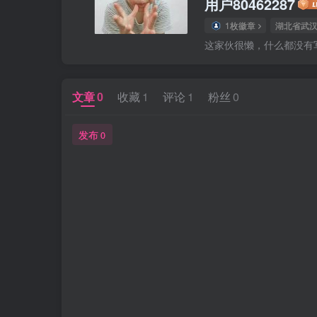
用户80462287
1枚徽章
湖北省武
这家伙很懒，什么都没有写.
文章
0
收藏
1
评论
1
粉丝
0
发布
0