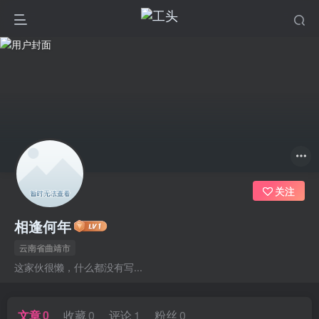
关注
相逢何年
云南省曲靖市
这家伙很懒，什么都没有写...
文章
0
收藏
0
评论
1
粉丝
0