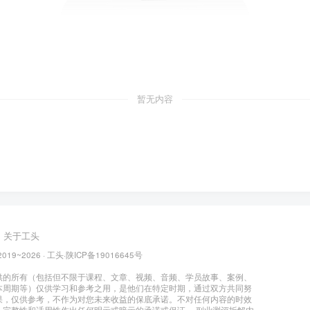
暂无内容
关于工头
2019~2026 ·
工头
·
陕ICP备19016645号
供的所有（包括但不限于课程、文章、视频、音频、学员故事、案例、
本周期等）仅供学习和参考之用，是他们在特定时期，通过双方共同努
果，仅供参考，不作为对您未来收益的保底承诺。不对任何内容的时效