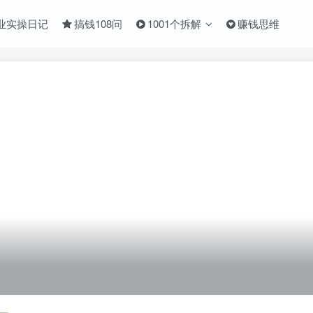
业实操日记
搞钱108问
1001个拆解
赚钱思维