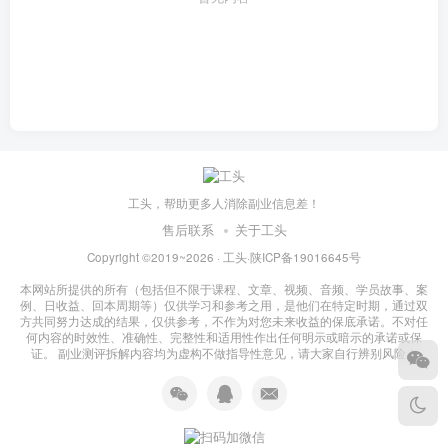
工头，帮助更多人消除副业信息差！
售后联系
关于工头
Copyright ©2019~2026 ·
工头
·
陕ICP备19016645号
本网站所提供的所有（包括但不限于课程、文章、视频、音频、学员故事、案
例、日收益、回本周期等）仅供学习和参考之用，是他们在特定时期，通过双
方共同努力达成的结果，仅供参考，不作为对您未来收益的保底承诺。不对任
何内容的时效性、准确性、完整性和适用性作出任何明示或暗示的承诺或保
证。 副业测评拆解内容均为虚构不做指导性意见，请大家自行辨别风险！