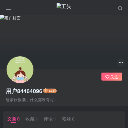
关注
用户84464096
这家伙很懒，什么都没有写...
文章
0
收藏
1
评论
1
粉丝
0