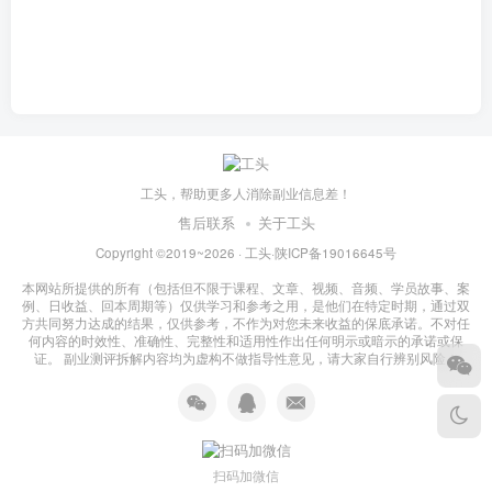
工头，帮助更多人消除副业信息差！
售后联系
关于工头
Copyright ©2019~2026 ·
工头
·
陕ICP备19016645号
本网站所提供的所有（包括但不限于课程、文章、视频、音频、学员故事、案
例、日收益、回本周期等）仅供学习和参考之用，是他们在特定时期，通过双
方共同努力达成的结果，仅供参考，不作为对您未来收益的保底承诺。不对任
何内容的时效性、准确性、完整性和适用性作出任何明示或暗示的承诺或保
证。 副业测评拆解内容均为虚构不做指导性意见，请大家自行辨别风险！
扫码加微信