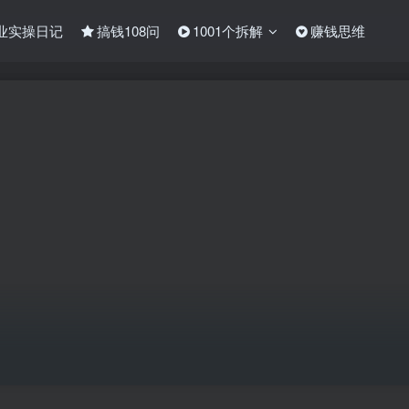
业实操日记
搞钱108问
1001个拆解
赚钱思维