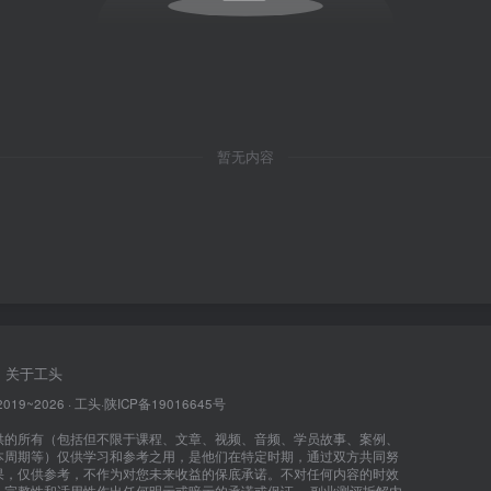
暂无内容
关于工头
2019~2026 ·
工头
·
陕ICP备19016645号
供的所有（包括但不限于课程、文章、视频、音频、学员故事、案例、
本周期等）仅供学习和参考之用，是他们在特定时期，通过双方共同努
果，仅供参考，不作为对您未来收益的保底承诺。不对任何内容的时效