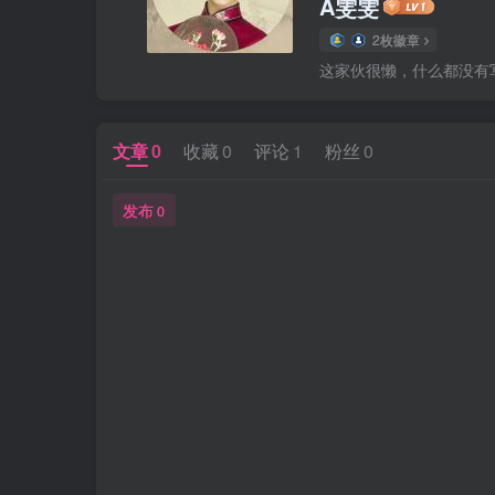
A雯雯
2枚徽章
这家伙很懒，什么都没有写.
文章
0
收藏
0
评论
1
粉丝
0
发布
0