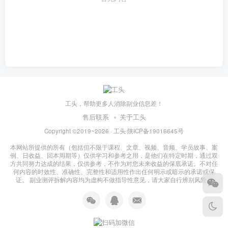
工头，帮助更多人消除副业信息差！
售后联系
关于工头
Copyright ©2019~2026 ·
工头
·
陕ICP备19016645号
本网站所提供的所有（包括但不限于课程、文章、视频、音频、学员故事、案
例、日收益、回本周期等）仅供学习和参考之用，是他们在特定时期，通过双
方共同努力达成的结果，仅供参考，不作为对您未来收益的保底承诺。不对任
何内容的时效性、准确性、完整性和适用性作出任何明示或暗示的承诺或保
证。 副业测评拆解内容均为虚构不做指导性意见，请大家自行辨别风险！