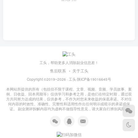
工头，帮助更多人消除副业信息差！
售后联系
关于工头
Copyright ©2019~2026 ·
工头
·
陕ICP备19016645号
本网站所提供的所有（包括但不限于课程、文章、视频、音频、学员故事、案
例、日收益、回本周期等）仅供学习和参考之用，是他们在特定时期，通过双
方共同努力达成的结果，仅供参考，不作为对您未来收益的保底承诺。不对任
何内容的时效性、准确性、完整性和适用性作出任何明示或暗示的承诺或保
证。 副业测评拆解内容均为虚构不做指导性意见，请大家自行辨别风险！