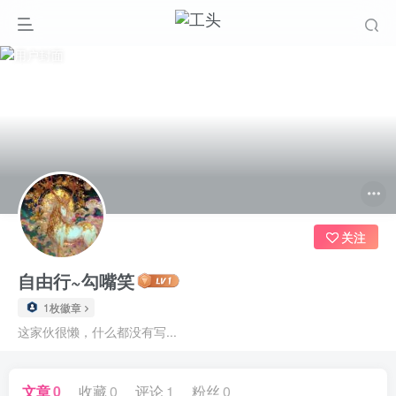
关注
自由行~勾嘴笑
1枚徽章
这家伙很懒，什么都没有写...
文章
0
收藏
0
评论
1
粉丝
0