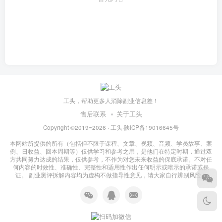
工头，帮助更多人消除副业信息差！
售后联系
关于工头
Copyright ©2019~2026 ·
工头
·
陕ICP备19016645号
本网站所提供的所有（包括但不限于课程、文章、视频、音频、学员故事、案
例、日收益、回本周期等）仅供学习和参考之用，是他们在特定时期，通过双
方共同努力达成的结果，仅供参考，不作为对您未来收益的保底承诺。不对任
何内容的时效性、准确性、完整性和适用性作出任何明示或暗示的承诺或保
证。 副业测评拆解内容均为虚构不做指导性意见，请大家自行辨别风险！