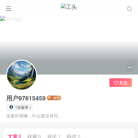
关注
用户97615459
1枚徽章
这家伙很懒，什么都没有写...
文章
0
收藏
0
评论
1
粉丝
0