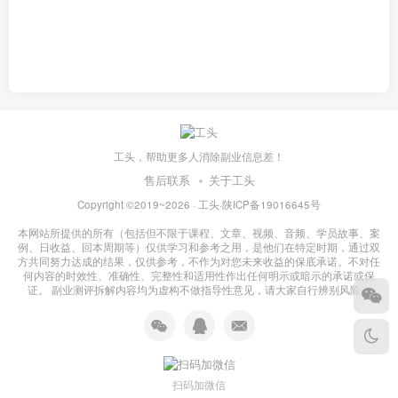
工头，帮助更多人消除副业信息差！
售后联系
关于工头
Copyright ©2019~2026 ·
工头
·
陕ICP备19016645号
本网站所提供的所有（包括但不限于课程、文章、视频、音频、学员故事、案
例、日收益、回本周期等）仅供学习和参考之用，是他们在特定时期，通过双
方共同努力达成的结果，仅供参考，不作为对您未来收益的保底承诺。不对任
何内容的时效性、准确性、完整性和适用性作出任何明示或暗示的承诺或保
证。 副业测评拆解内容均为虚构不做指导性意见，请大家自行辨别风险！
扫码加微信