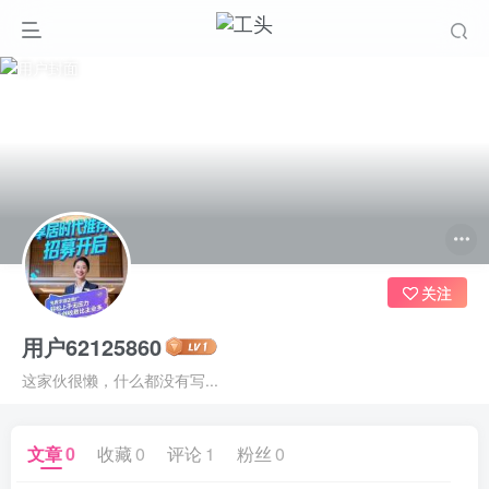
关注
用户62125860
这家伙很懒，什么都没有写...
文章
0
收藏
0
评论
1
粉丝
0