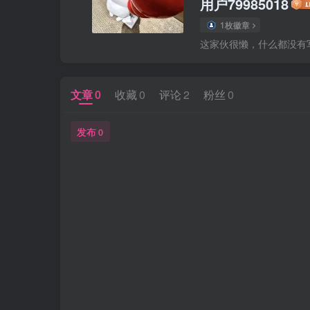
用户79985018
1枚徽章
这家伙很懒，什么都没有写.
文章
0
收藏
0
评论
2
粉丝
0
发布
0