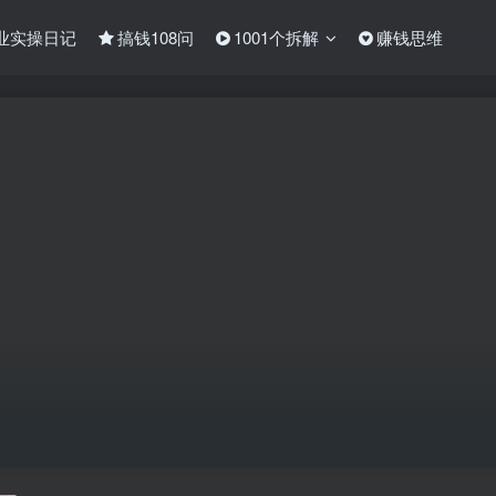
业实操日记
搞钱108问
1001个拆解
赚钱思维