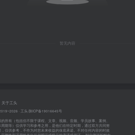
暂无内容
关于工头
2019~2026 ·
工头
·
陕ICP备19016645号
供的所有（包括但不限于课程、文章、视频、音频、学员故事、案例、
本周期等）仅供学习和参考之用，是他们在特定时期，通过双方共同努
果，仅供参考，不作为对您未来收益的保底承诺。不对任何内容的时效