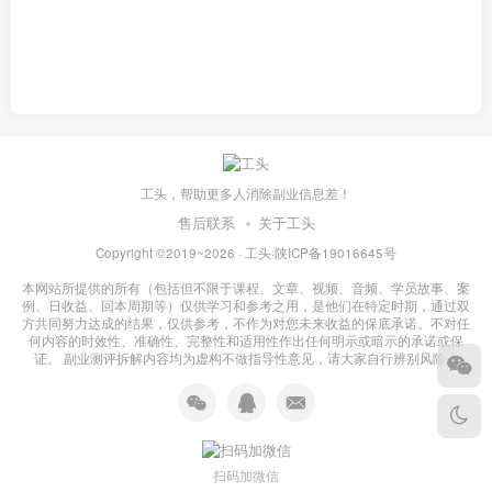
工头，帮助更多人消除副业信息差！
售后联系
关于工头
Copyright ©2019~2026 ·
工头
·
陕ICP备19016645号
本网站所提供的所有（包括但不限于课程、文章、视频、音频、学员故事、案
例、日收益、回本周期等）仅供学习和参考之用，是他们在特定时期，通过双
方共同努力达成的结果，仅供参考，不作为对您未来收益的保底承诺。不对任
何内容的时效性、准确性、完整性和适用性作出任何明示或暗示的承诺或保
证。 副业测评拆解内容均为虚构不做指导性意见，请大家自行辨别风险！
扫码加微信