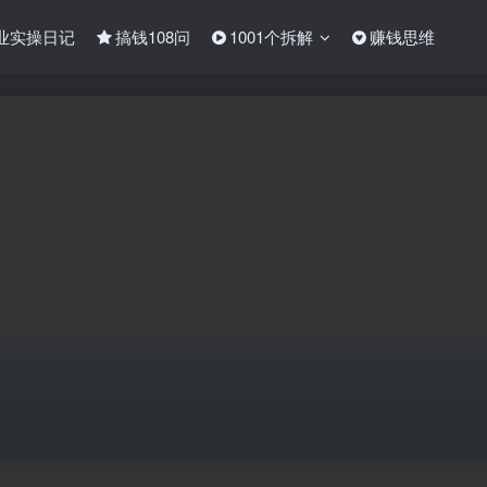
业实操日记
搞钱108问
1001个拆解
赚钱思维