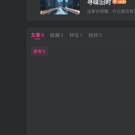
寻味旧时
这家伙很懒，什么都没有写.
文章
0
收藏
3
评论
1
粉丝
0
发布
0