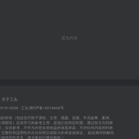
暂无内容
关于工头
2019~2026 ·
工头
·
陕ICP备19016645号
供的所有（包括但不限于课程、文章、视频、音频、学员故事、案例、
本周期等）仅供学习和参考之用，是他们在特定时期，通过双方共同努
果，仅供参考，不作为对您未来收益的保底承诺。不对任何内容的时效
、完整性和适用性作出任何明示或暗示的承诺或保证。 副业测评拆解内
不做指导性意见，请大家自行辨别风险！