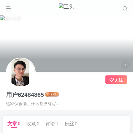
关注
用户62484865
这家伙很懒，什么都没有写...
文章
0
收藏
0
评论
1
粉丝
0