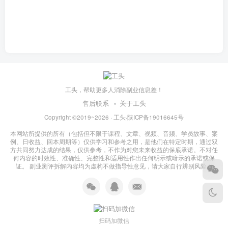
工头，帮助更多人消除副业信息差！
售后联系
关于工头
Copyright ©2019~2026 ·
工头
·
陕ICP备19016645号
本网站所提供的所有（包括但不限于课程、文章、视频、音频、学员故事、案
例、日收益、回本周期等）仅供学习和参考之用，是他们在特定时期，通过双
方共同努力达成的结果，仅供参考，不作为对您未来收益的保底承诺。不对任
何内容的时效性、准确性、完整性和适用性作出任何明示或暗示的承诺或保
证。 副业测评拆解内容均为虚构不做指导性意见，请大家自行辨别风险！
扫码加微信