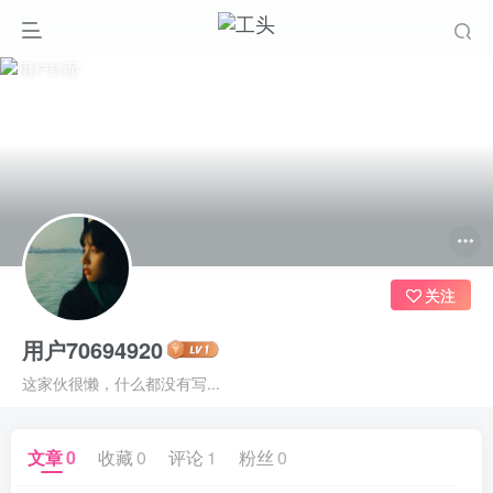
关注
用户70694920
这家伙很懒，什么都没有写...
文章
0
收藏
0
评论
1
粉丝
0