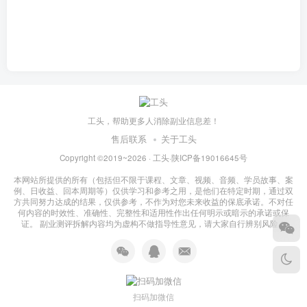
工头，帮助更多人消除副业信息差！
售后联系
关于工头
Copyright ©2019~2026 ·
工头
·
陕ICP备19016645号
本网站所提供的所有（包括但不限于课程、文章、视频、音频、学员故事、案
例、日收益、回本周期等）仅供学习和参考之用，是他们在特定时期，通过双
方共同努力达成的结果，仅供参考，不作为对您未来收益的保底承诺。不对任
何内容的时效性、准确性、完整性和适用性作出任何明示或暗示的承诺或保
证。 副业测评拆解内容均为虚构不做指导性意见，请大家自行辨别风险！
扫码加微信