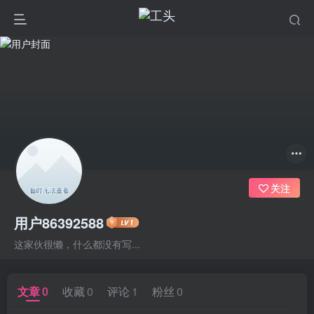
关注
用户86392588
这家伙很懒，什么都没有写...
文章
0
收藏
0
评论
1
粉丝
0