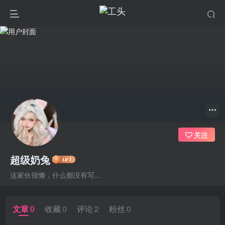
关注
超级奶兔
这家伙很懒，什么都没有写...
文章
0
收藏
0
评论
2
粉丝
0