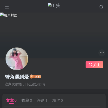
关注
转角遇到爱
这家伙很懒，什么都没有写...
文章
0
收藏
0
评论
1
粉丝
0