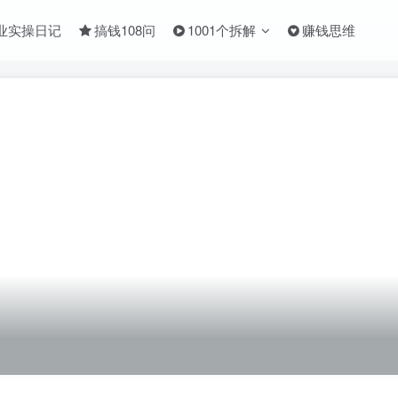
业实操日记
搞钱108问
1001个拆解
赚钱思维