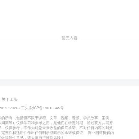
暂无内容
关于工头
2019~2026 ·
工头
·
陕ICP备19016645号
供的所有（包括但不限于课程、文章、视频、音频、学员故事、案例、
本周期等）仅供学习和参考之用，是他们在特定时期，通过双方共同努
果，仅供参考，不作为对您未来收益的保底承诺。不对任何内容的时效
、完整性和适用性作出任何明示或暗示的承诺或保证。 副业测评拆解内
不做指导性意见，请大家自行辨别风险！