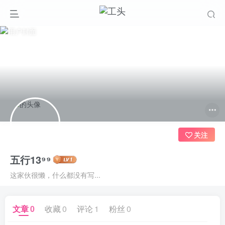
关注
五行13⁹⁹
这家伙很懒，什么都没有写...
文章
0
收藏
0
评论
1
粉丝
0