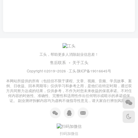
工头，帮助更多人消除副业信息差！
售后联系
关于工头
Copyright ©2019~2026 ·
工头
·
陕ICP备19016645号
本网站所提供的所有（包括但不限于课程、文章、视频、音频、学员故事、案
例、日收益、回本周期等）仅供学习和参考之用，是他们在特定时期，通过双
方共同努力达成的结果，仅供参考，不作为对您未来收益的保底承诺。不对任
何内容的时效性、准确性、完整性和适用性作出任何明示或暗示的承诺或保
证。 副业测评拆解内容均为虚构不做指导性意见，请大家自行辨别风险！
扫码加微信