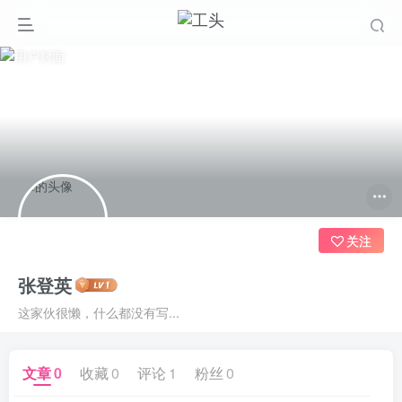
关注
张登英
这家伙很懒，什么都没有写...
文章
0
收藏
0
评论
1
粉丝
0