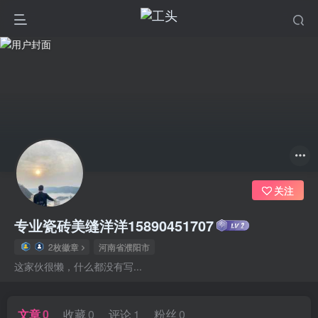
关注
专业瓷砖美缝洋洋15890451707
2枚徽章
河南省濮阳市
这家伙很懒，什么都没有写...
文章
0
收藏
0
评论
1
粉丝
0