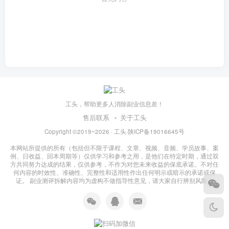
工头，帮助更多人消除副业信息差！
售后联系
关于工头
Copyright ©2019~2026 ·
工头
·
陕ICP备19016645号
本网站所提供的所有（包括但不限于课程、文章、视频、音频、学员故事、案
例、日收益、回本周期等）仅供学习和参考之用，是他们在特定时期，通过双
方共同努力达成的结果，仅供参考，不作为对您未来收益的保底承诺。不对任
何内容的时效性、准确性、完整性和适用性作出任何明示或暗示的承诺或保
证。 副业测评拆解内容均为虚构不做指导性意见，请大家自行辨别风险！