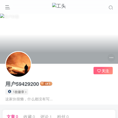
关注
用户59429200
1枚徽章
这家伙很懒，什么都没有写...
文章
0
收藏
0
评论
1
粉丝
0