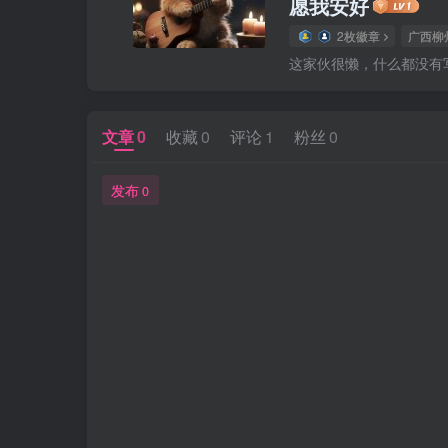
愿我安好
2枚徽章
广西柳
这家伙很懒，什么都没有写.
文章
0
收藏
0
评论
1
粉丝
0
发布
0