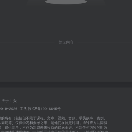
暂无内容
关于工头
2019~2026 ·
工头
·
陕ICP备19016645号
供的所有（包括但不限于课程、文章、视频、音频、学员故事、案例、
本周期等）仅供学习和参考之用，是他们在特定时期，通过双方共同努
果，仅供参考，不作为对您未来收益的保底承诺。不对任何内容的时效