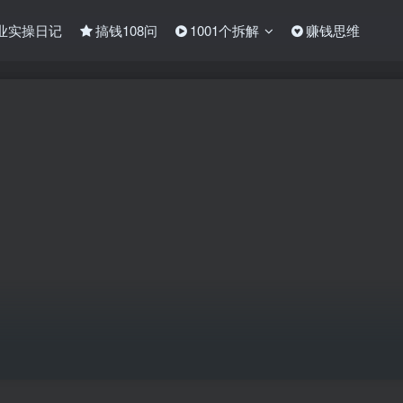
业实操日记
搞钱108问
1001个拆解
赚钱思维