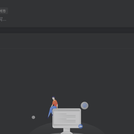
州市
..