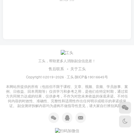
工头，帮助更多人消除副业信息差！
售后联系
关于工头
Copyright ©2019~2026 ·
工头
·
陕ICP备19016645号
本网站所提供的所有（包括但不限于课程、文章、视频、音频、学员故事、案
例、日收益、回本周期等）仅供学习和参考之用，是他们在特定时期，通过双
方共同努力达成的结果，仅供参考，不作为对您未来收益的保底承诺。不对任
何内容的时效性、准确性、完整性和适用性作出任何明示或暗示的承诺或保
证。 副业测评拆解内容均为虚构不做指导性意见，请大家自行辨别风险！