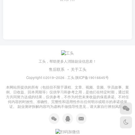
工头，帮助更多人消除副业信息差！
售后联系
关于工头
Copyright ©2019~2026 ·
工头
·
陕ICP备19016645号
本网站所提供的所有（包括但不限于课程、文章、视频、音频、学员故事、案
例、日收益、回本周期等）仅供学习和参考之用，是他们在特定时期，通过双
方共同努力达成的结果，仅供参考，不作为对您未来收益的保底承诺。不对任
何内容的时效性、准确性、完整性和适用性作出任何明示或暗示的承诺或保
证。 副业测评拆解内容均为虚构不做指导性意见，请大家自行辨别风险！