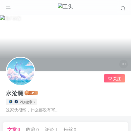
关注
水沧澜
2枚徽章
这家伙很懒，什么都没有写...
文章
0
收藏
0
评论
1
粉丝
0