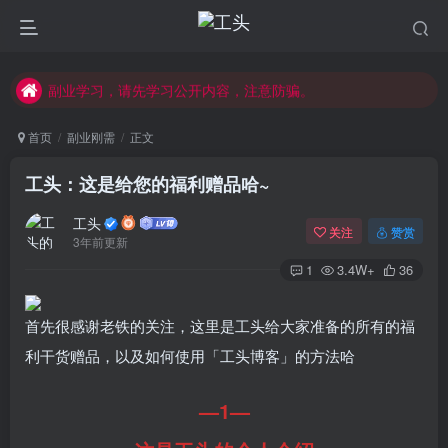
每天学习30分钟，提升互联网认知！
所有拆解测评，均为虚构，自行辨别风险！
副业学习，请先学习公开内容，注意防骗。
首页
副业刚需
正文
工头：这是给您的福利赠品哈~
工头
关注
赞赏
3年前更新
1
3.4W+
36
首先很感谢老铁的关注，这里是工头给大家准备的所有的福
利干货赠品，以及如何使用「工头博客」的方法哈
—1—