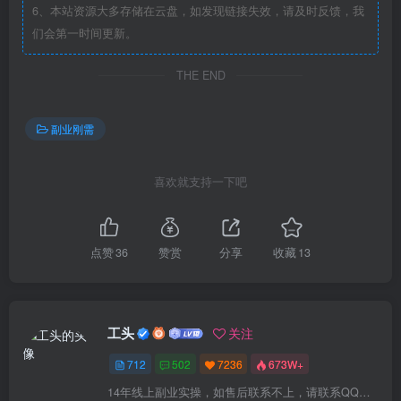
6、本站资源大多存储在云盘，如发现链接失效，请及时反馈，我
们会第一时间更新。
THE END
副业刚需
喜欢就支持一下吧
点赞
36
赞赏
分享
收藏
13
工头
关注
712
502
7236
673W+
14年线上副业实操，如售后联系不上，请联系QQ：1841000000（6个0）或拨打交付合同中的联系电话！