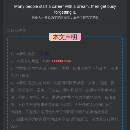
Many people start a career with a dream, then get busy
forgetting it.
很多人一开始为了梦想而忙，后来忙得忘了梦想
©
版权声明
本文声明
工头
1、本网站名称：
2、本站永久网址：
1841000000.com
3、本站部分内容来源于网络、虚构，仅供大家学习与参考，不作
为执行依据
4、本网站所提供的所有（包括但不限于课程、文章、视频、音
频、学员故事、案例、日收益、回本周期等）仅供学习和参考之
用，是他们在特定时期，通过双方共同努力达成的结果，仅供参
考，不作为对您未来收益的保底承诺。不对任何内容的时效性、
准确性、完整性和适用性作出任何明示或暗示的承诺或保证。
5、副业测评拆解内容均为虚构不做指导性意见，请大家自行辨别
风险！