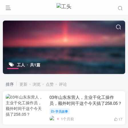
工人
共1篇
排序
更新
浏览
点赞
评论
03年山东东营人，主业干化工操作
员，额外时间干这个今天搞了258.05？
学员故事
1个月前
17