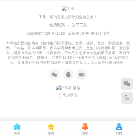
工头，帮助更多人消除副业信息差！
售后联系
关于工头
Copyright ©2019~2026 ·
工头
·
陕ICP备19016645号
本网站所提供的所有（包括但不限于课程、文章、视频、音频、学员故事、案
例、日收益、回本周期等）仅供学习和参考之用，是他们在特定时期，通过双
方共同努力达成的结果，仅供参考，不作为对您未来收益的保底承诺。不对任
何内容的时效性、准确性、完整性和适用性作出任何明示或暗示的承诺或保
证。 副业测评拆解内容均为虚构不做指导性意见，请大家自行辨别风险！
扫码加微信
首页
空间
消息
我的