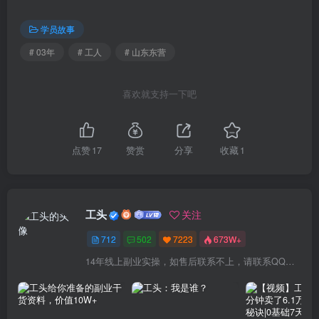
学员故事
# 03年
# 工人
# 山东东营
喜欢就支持一下吧
点赞
17
赞赏
分享
收藏
1
工头
关注
712
502
7223
673W+
14年线上副业实操，如售后联系不上，请联系QQ：1841000000（6个0）或拨打交付合同中的联系电话！