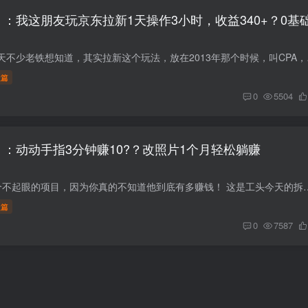
：我这朋友玩京东拉新1天操作3小时，收益340+？0基
拉新这个项目，前两天不少老铁
级篇
0
5504
】：动动手指3分钟赚10?？改照片1个月轻松躺赚
说真的千万别小看1个不起眼的项目，因为你真的不知道他到底有多赚钱！ 这是工头今天的拆解的，动动手指头
级篇
0
7587