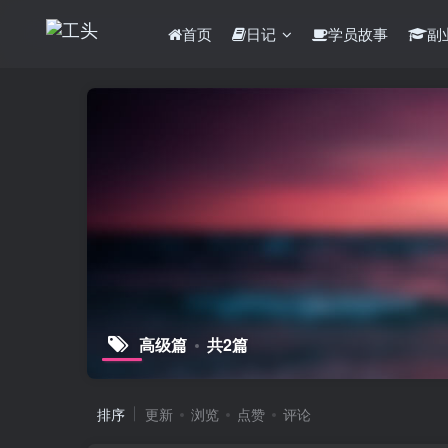
首页
日记
学员故事
副
高级篇
共2篇
排序
更新
浏览
点赞
评论