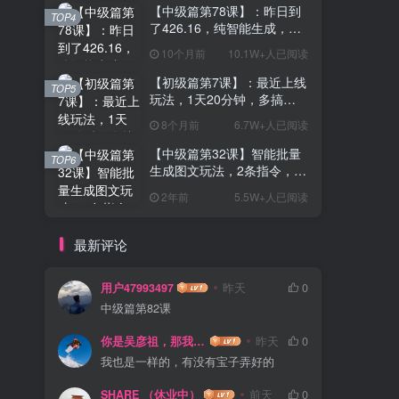
【中级篇第78课】：昨日到
TOP4
了426.16，纯智能生成，去
除痕迹！1天20分钟，1个月
10个月前
10.1W+人已阅读
多产8000+？
【初级篇第7课】：最近上线
TOP5
玩法，1天20分钟，多搞
100+，有人1天8000+？【亲
8个月前
6.7W+人已阅读
测有效】
【中级篇第32课】智能批量
TOP6
生成图文玩法，2条指令，每
天生成10篇文章，1天最高
2年前
5.5W+人已阅读
950.04?？
最新评论
用户47993497
昨天
0
中级篇第82课
你是吴彦祖，那我是谁
昨天
0
我也是一样的，有没有宝子弄好的
SHARE （休业中）
前天
0