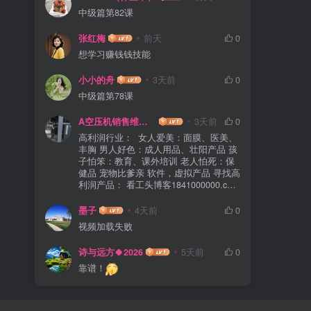
中级篇第82课
张红梅
前天
0
想学习赚钱钱技能
小小的舟
3天前
0
中级篇第78课
A空压机销售维修保养
3天前
0
高利润行业： 女人爱美：面膜、医美、
丰胸 男人好色：成人用品、壮阳产品 孩
子怕笨：教育、课外培训 老人怕死：保
健品 宠物比爹亲 软件，虚拟产品 寻找高
利润产品： 看工头博客1841000000.com
看广告背后的商机 副业3大系统： 产品/
服务系统 流量系统 营销系统
墨子
4天前
0
视频加载失败
诗与远方🍀2026
5天前
0
靠谱！