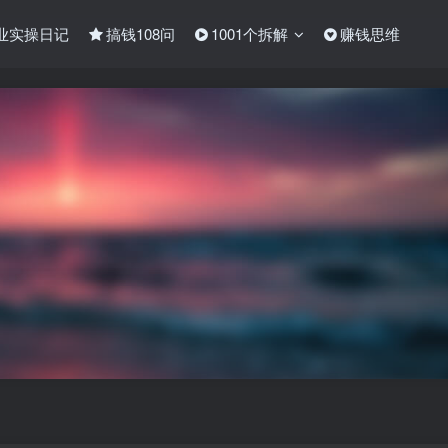
业实操日记
搞钱108问
1001个拆解
赚钱思维