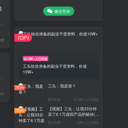
础
微信登录
想知道，其实拉新这个玩法，放在2013年那个时候，叫CPA，说白了就是给那些大厂的软件去推广下载，1个推广下载差不多能有个2~5元之间。 那些牛逼点的软件，价格可能...
TOP1
22
52.3W+人已阅读
工头给你准备的副业干货资料，价值
10W+
3分钟搞10元？1天轻松搞300+？ 相信大家都知道PS，很多人靠改照片1个月就能赚到上万甚至...
工头：我是谁？
TOP2
21
3年前
24.6W+人已阅读
【视频】工头：让我33分钟
TOP3
卖了6.1万虚拟产品的秘诀|0
基础7天玩赚网络副业
3年前
12W+人已阅读